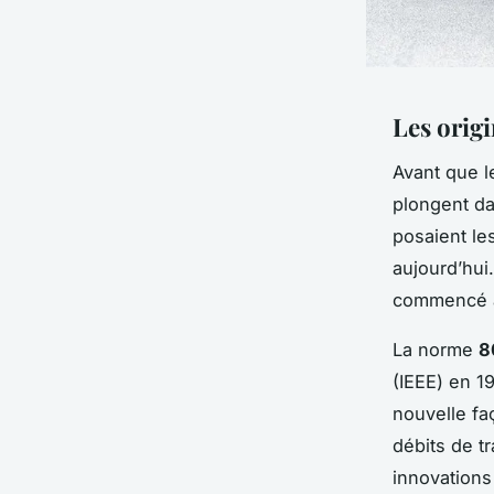
Les origi
Avant que 
plongent da
posaient le
aujourd’hui
commencé à 
La norme
8
(IEEE) en 1
nouvelle fa
débits de t
innovations