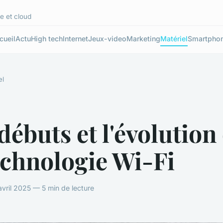
e et cloud
cueil
Actu
High tech
Internet
Jeux-video
Marketing
Matériel
Smartpho
el
débuts et l'évolution
echnologie Wi-Fi
avril 2025 — 5 min de lecture