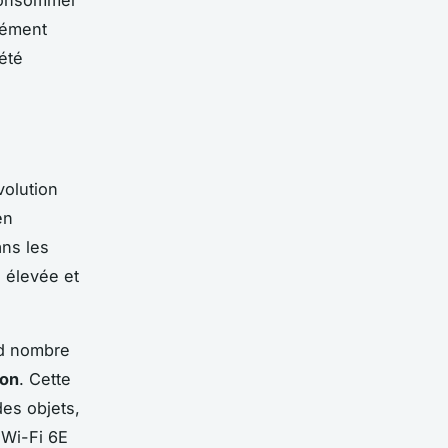
 consommer
nément
été
volution
en
ns les
 élevée et
nd nombre
ion
. Cette
des objets,
 Wi-Fi 6E