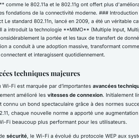
* comme le 802.11a et le 802.11g ont offert plus d'améliora
les fondations de la connectivité moderne. ### Introduction
t Le standard 802.11n, lancé en 2009, a été un véritable ca
Il a introduit la technologie **MIMO** (Multiple Input, Multi
onsidérablement la portée et les taux de transfert de donn
tion a conduit à une adoption massive, transformant comme
 connectent et interagissent quotidiennement.
cées techniques majeures
du Wi-Fi est marquée par d’importantes
avancées techniq
lement amélioré les
vitesses de connexion
. Initialement l
nt connu un bond spectaculaire grâce à des normes succ
02.11, chaque nouvelle norme a apporté une augmentation
Wi-Fi beaucoup plus performant pour les utilisateurs.
 de
sécurité
, le Wi-Fi a évolué du protocole WEP aux sys