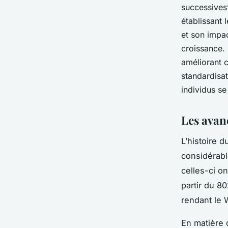
successives*
établissant 
et son impac
croissance. 
améliorant c
standardisa
individus se
Les avan
L’histoire 
considérab
celles-ci o
partir du 8
rendant le 
En matière