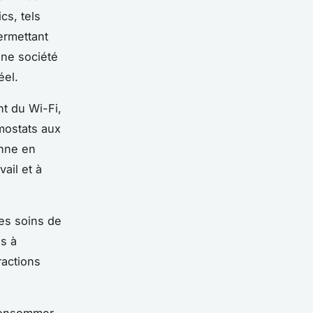
cs, tels
ermettant
une société
éel.
t du Wi-Fi,
mostats aux
enne en
vail et à
des soins de
es à
ractions