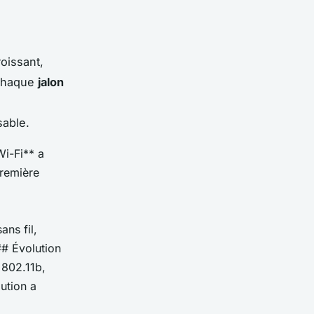
oissant,
 Chaque
jalon
sable.
Wi-Fi** a
première
ans fil,
## Évolution
 802.11b,
ution a