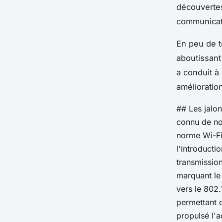
découvertes
communicati
En peu de t
aboutissant
a conduit à 
amélioratio
## Les jalon
connu de no
norme Wi-Fi 
l'introduct
transmission
marquant le 
vers le 802.
permettant d
propulsé l'