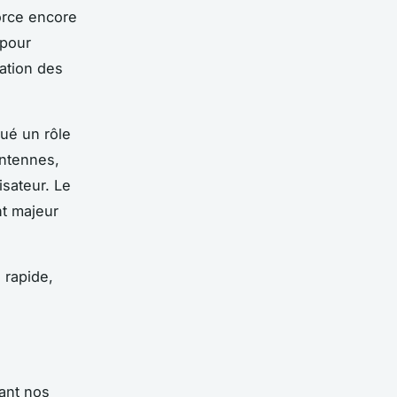
orce encore
 pour
sation des
oué un rôle
antennes,
isateur. Le
nt majeur
 rapide,
mant nos