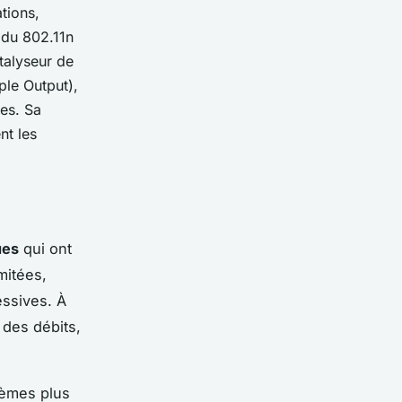
tions,
 du 802.11n
talyseur de
ple Output),
ées. Sa
nt les
ues
qui ont
imitées,
essives. À
 des débits,
tèmes plus