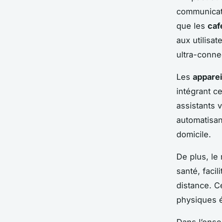
communicati
que les
caf
aux utilisa
ultra-connec
Les
appare
intégrant c
assistants 
automatisant
domicile.
De plus, le
santé, facil
distance. Ce
physiques é