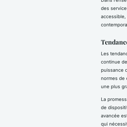
Dans l’ense
des service
accessible,
contempora
Tendance
Les tendan
continue de
puissance 
normes de c
une plus gra
La promesse
de disposit
avancée est 
qui nécessi