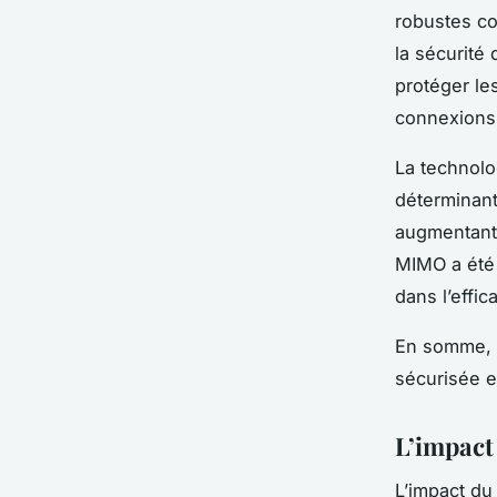
robustes c
la sécurité
protéger le
connexions 
La technol
déterminant
augmentant a
MIMO a été 
dans l’effi
En somme, c
sécurisée e
L’impact 
L’impact d