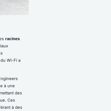
ses
racines
tiaux
ns
 du Wi-Fi a
 Engineers
ie à une
rmettant des
que. Ces
férant à des