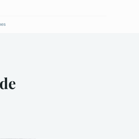
nes
 de