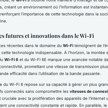
mble, le
Wi-Fi
a modifié notre manière d’interagir et de
s, créant un environnement où l’information est instanta
 renforçant l’importance de cette technologie dans la soci
ine.
s futures et innovations dans le Wi-Fi
ces récentes dans le domaine du
Wi-Fi
témoignent de l’é
 cette technologie indispensable. À l’horizon, la montée 
du
Wi-Fi 6
et du Wi-Fi 6E marque une avancée notable da
onnectivité, promettant une vitesse de transmission plus
nde efficacité dans l’utilisation de la bande passante.
 du Wi-Fi 6 repose sur sa capacité à gérer un plus gra
ifs connectés sans compromettre les
vitesses de connex
cruciale avec la prolifération des appareils de l’Internet 
tent une connectivité constante et rapide. En parallèle, le